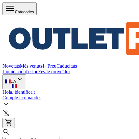
Categories
Novetats
Més venuts
⇊ Preu
Caducitats
Liquidació d'estoc
Fes-te proveïdor
CA
Hola, identifica't
Compte i comandes