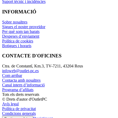
Suport tècnic i incidències
INFORMACIÓ
Sobre nosaltres
Sigues el nostre proveïdor
Per què som tan barats
Despeses d’enviament
Política de cookies
Botigues i horaris
CONTACTE D'OFICINES
Ctra. de Constantí, Km.3, TV-7211, 43204 Reus
infoweb@outlet-pc.es
Com arribar
Contacta amb nosaltres
Canal intern d’informació
Programa d’afiliats
Tots els drets reservats
© Drets d'autor d'OutletPC
Avís legal
Política de privacitat
Condicions generals