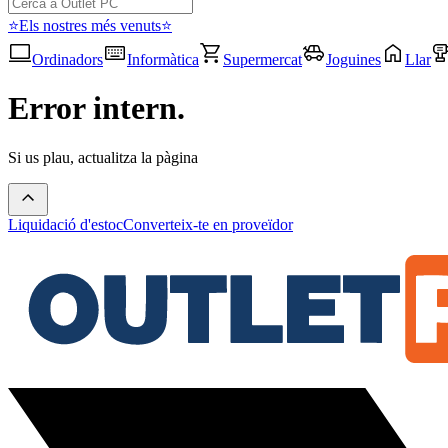
⭐Els nostres més venuts⭐
Ordinadors
Informàtica
Supermercat
Joguines
Llar
Error intern.
Si us plau, actualitza la pàgina
Liquidació d'estoc
Converteix-te en proveïdor