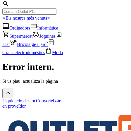
⭐Els nostres més venuts⭐
Ordinadors
Informàtica
Supermercat
Joguines
Llar
Bricolatge i jardí
Grans electrodomèstics
Moda
Error intern.
Si us plau, actualitza la pàgina
Liquidació d'estoc
Converteix-te
en proveïdor