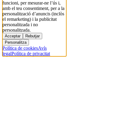
funcioni, per mesurar-ne l’ús i,
amb el teu consentiment, per a la
personalització d’anuncis (inclòs
el remarketing) i la publicitat
personalitzada i no
personalitzada.
Acceptar
Rebutjar
Personalitza
Política de cookies
Avís
legal
Política de privacitat