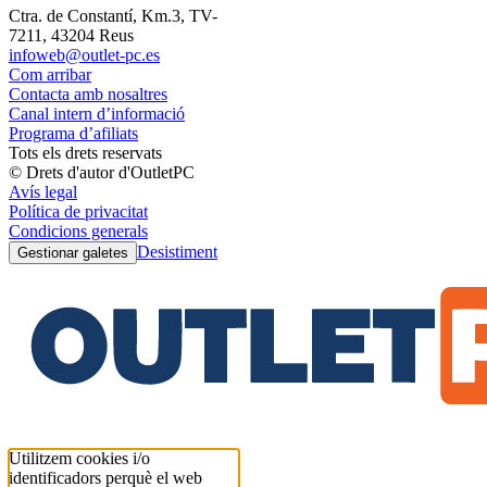
Ctra. de Constantí, Km.3, TV-
7211, 43204 Reus
infoweb@outlet-pc.es
Com arribar
Contacta amb nosaltres
Canal intern d’informació
Programa d’afiliats
Tots els drets reservats
© Drets d'autor d'OutletPC
Avís legal
Política de privacitat
Condicions generals
Desistiment
Gestionar galetes
Utilitzem cookies i/o
identificadors perquè el web