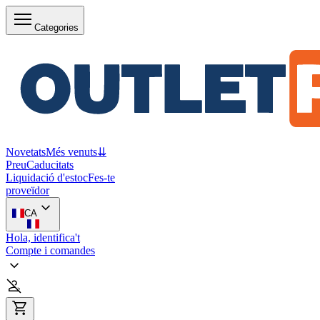
Categories
Novetats
Més venuts
⇊
Preu
Caducitats
Liquidació d'estoc
Fes-te
proveïdor
CA
Hola, identifica't
Compte i comandes