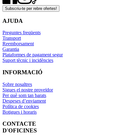
Subscriu-te per rebre ofertes!
AJUDA
Preguntes freqüents
Transport
Reemborsament
Garantia
Plataformes de pagament segur
Suport tècnic i incidències
INFORMACIÓ
Sobre nosaltres
Sigues el nostre proveïdor
Per què som tan barats
Despeses d’enviament
Política de cookies
Botigues i horaris
CONTACTE
D'OFICINES