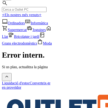
⭐Els nostres més venuts⭐
Ordinadors
Informàtica
Supermercat
Joguines
Llar
Bricolatge i jardí
Grans electrodomèstics
Moda
Error intern.
Si us plau, actualitza la pàgina
Liquidació d'estoc
Converteix-te
en proveïdor