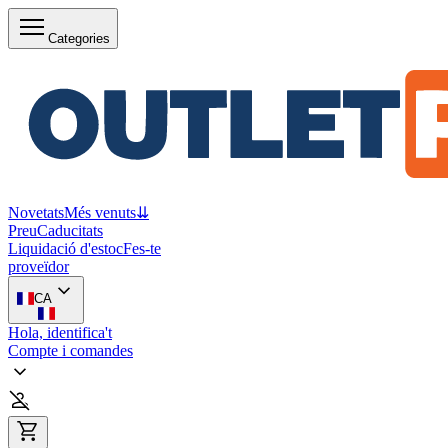
Categories
Novetats
Més venuts
⇊
Preu
Caducitats
Liquidació d'estoc
Fes-te
proveïdor
CA
Hola, identifica't
Compte i comandes