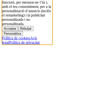
funcioni, per mesurar-ne l’ús i,
amb el teu consentiment, per a la
personalització d’anuncis (inclòs
el remarketing) i la publicitat
personalitzada i no
personalitzada.
Acceptar
Rebutjar
Personalitza
Política de cookies
Avís
legal
Política de privacitat