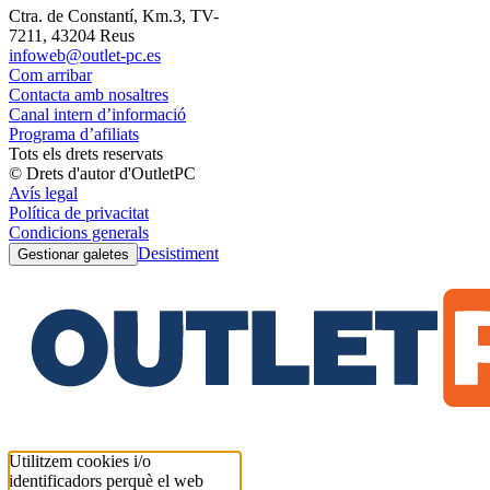
Ctra. de Constantí, Km.3, TV-
7211, 43204 Reus
infoweb@outlet-pc.es
Com arribar
Contacta amb nosaltres
Canal intern d’informació
Programa d’afiliats
Tots els drets reservats
© Drets d'autor d'OutletPC
Avís legal
Política de privacitat
Condicions generals
Desistiment
Gestionar galetes
Utilitzem cookies i/o
identificadors perquè el web