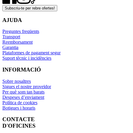
Subscriu-te per rebre ofertes!
AJUDA
Preguntes freqüents
Transport
Reemborsament
Garantia
Plataformes de pagament segur
Suport tècnic i incidències
INFORMACIÓ
Sobre nosaltres
Sigues el nostre proveïdor
Per què som tan barats
Despeses d’enviament
Política de cookies
Botigues i horaris
CONTACTE
D'OFICINES