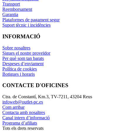
Transport
Reemborsament
Garantia
Plataformes de pagament segur
Suport tècnic i incidències
INFORMACIÓ
Sobre nosaltres
Sigues el nostre proveïdor
Per què som tan barats
Despeses d’enviament
Política de cookies
Botigues i horaris
CONTACTE D'OFICINES
Ctra. de Constantí, Km.3, TV-7211, 43204 Reus
infoweb@outlet-pc.es
Com arribar
Contacta amb nosaltres
Canal intern d’informació
Programa d’afiliats
Tots els drets reservats