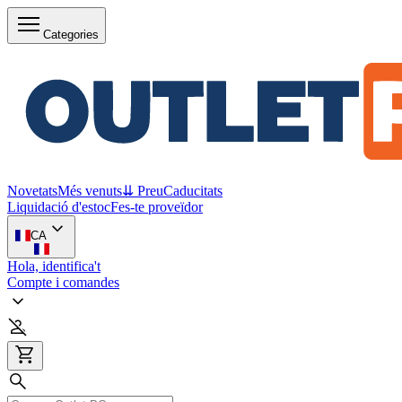
Categories
Novetats
Més venuts
⇊ Preu
Caducitats
Liquidació d'estoc
Fes-te proveïdor
CA
Hola, identifica't
Compte i comandes