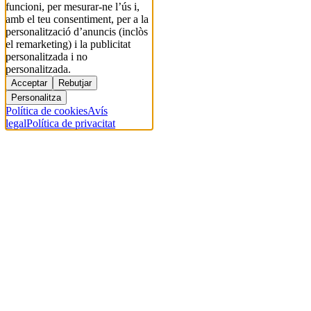
funcioni, per mesurar-ne l’ús i,
amb el teu consentiment, per a la
personalització d’anuncis (inclòs
el remarketing) i la publicitat
personalitzada i no
personalitzada.
Acceptar
Rebutjar
Personalitza
Política de cookies
Avís
legal
Política de privacitat