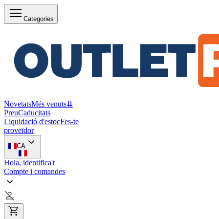
Categories
Novetats
Més venuts
⇊
Preu
Caducitats
Liquidació d'estoc
Fes-te
proveïdor
CA
Hola, identifica't
Compte i comandes