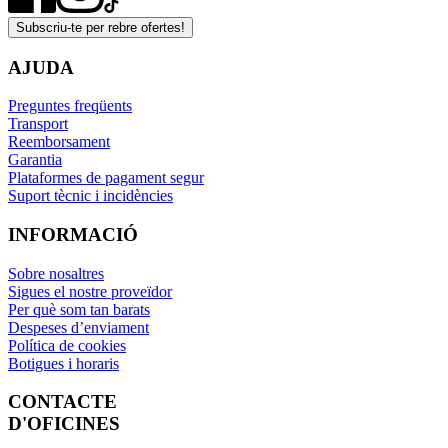
Subscriu-te per rebre ofertes!
AJUDA
Preguntes freqüents
Transport
Reemborsament
Garantia
Plataformes de pagament segur
Suport tècnic i incidències
INFORMACIÓ
Sobre nosaltres
Sigues el nostre proveïdor
Per què som tan barats
Despeses d’enviament
Política de cookies
Botigues i horaris
CONTACTE
D'OFICINES