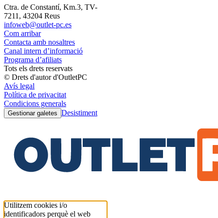
Ctra. de Constantí, Km.3, TV-
7211, 43204 Reus
infoweb@outlet-pc.es
Com arribar
Contacta amb nosaltres
Canal intern d’informació
Programa d’afiliats
Tots els drets reservats
© Drets d'autor d'OutletPC
Avís legal
Política de privacitat
Condicions generals
Desistiment
Gestionar galetes
Utilitzem cookies i/o
identificadors perquè el web