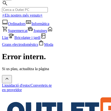
⭐Els nostres més venuts⭐
Ordinadors
Informàtica
Supermercat
Joguines
Llar
Bricolatge i jardí
Grans electrodomèstics
Moda
Error intern.
Si us plau, actualitza la pàgina
Liquidació d'estoc
Converteix-te
en proveïdor