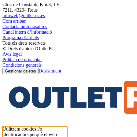
Ctra. de Constantí, Km.3, TV-
7211, 43204 Reus
infoweb@outlet-pc.es
Com arribar
Contacta amb nosaltres
Canal intern d’informació
Programa d’afiliats
Tots els drets reservats
© Drets d'autor d'OutletPC
Avís legal
Política de privacitat
Condicions generals
Desistiment
Gestionar galetes
Utilitzem cookies i/o
identificadors perquè el web