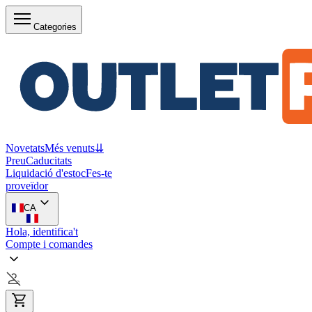
Categories
Novetats
Més venuts
⇊
Preu
Caducitats
Liquidació d'estoc
Fes-te
proveïdor
CA
Hola, identifica't
Compte i comandes