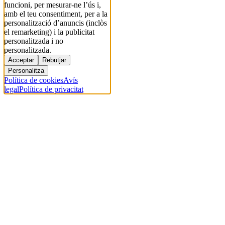
funcioni, per mesurar-ne l’ús i,
amb el teu consentiment, per a la
personalització d’anuncis (inclòs
el remarketing) i la publicitat
personalitzada i no
personalitzada.
Acceptar
Rebutjar
Personalitza
Política de cookies
Avís
legal
Política de privacitat