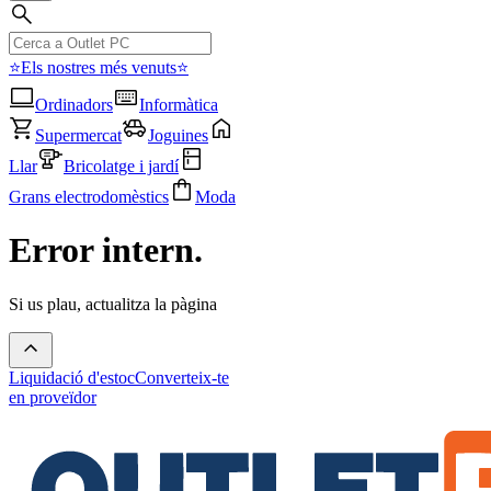
⭐Els nostres més venuts⭐
Ordinadors
Informàtica
Supermercat
Joguines
Llar
Bricolatge i jardí
Grans electrodomèstics
Moda
Error intern.
Si us plau, actualitza la pàgina
Liquidació d'estoc
Converteix-te
en proveïdor