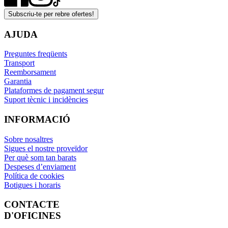
Subscriu-te per rebre ofertes!
AJUDA
Preguntes freqüents
Transport
Reemborsament
Garantia
Plataformes de pagament segur
Suport tècnic i incidències
INFORMACIÓ
Sobre nosaltres
Sigues el nostre proveïdor
Per què som tan barats
Despeses d’enviament
Política de cookies
Botigues i horaris
CONTACTE
D'OFICINES