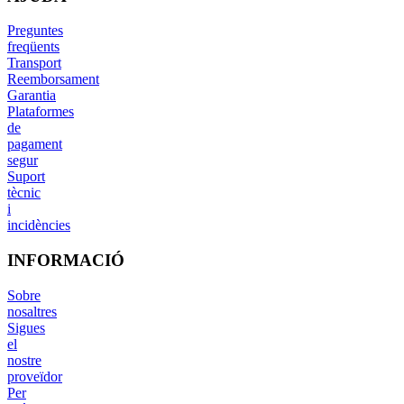
Preguntes
freqüents
Transport
Reemborsament
Garantia
Plataformes
de
pagament
segur
Suport
tècnic
i
incidències
INFORMACIÓ
Sobre
nosaltres
Sigues
el
nostre
proveïdor
Per