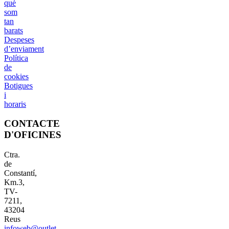
què
som
tan
barats
Despeses
d’enviament
Política
de
cookies
Botigues
i
horaris
CONTACTE
D'OFICINES
Ctra.
de
Constantí,
Km.3,
TV-
7211,
43204
Reus
infoweb@outlet-