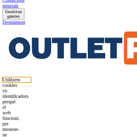
Condicions
generals
Gestionar
galetes
Desistiment
Utilitzem
cookies
i/o
identificadors
perquè
el
web
funcioni,
per
mesurar-
ne