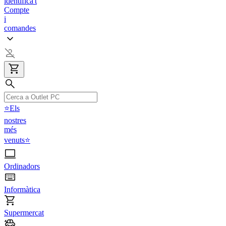
identifica't
Compte
i
comandes
⭐Els
nostres
més
venuts⭐
Ordinadors
Informàtica
Supermercat