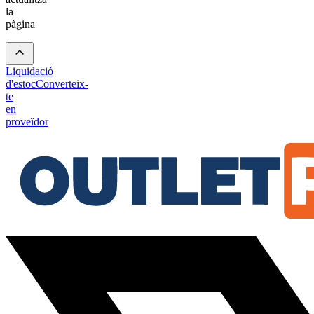
la
pàgina
Liquidació
d'estoc
Converteix-
te
en
proveïdor