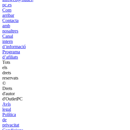
pc.es
Com
arribar
Contacta
amb
nosaltres
Canal
intern
d’informació
Programa
d’afiliats
Tots
els
drets
reservats
©
Drets
d'autor
d'OutletPC
Avís
legal
Política
de
privacitat