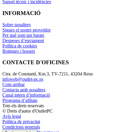
Suport tècnic i incidències
INFORMACIÓ
Sobre nosaltres
Sigues el nostre proveïdor
Per què som tan barats
Despeses d’enviament
Política de cookies
Botigues i horaris
CONTACTE D'OFICINES
Ctra. de Constantí, Km.3, TV-7211, 43204 Reus
infoweb@outlet-pc.es
Com arribar
Contacta amb nosaltres
Canal intern d’informació
Programa d’afiliats
Tots els drets reservats
© Drets d'autor d'OutletPC
Avís legal
Política de privacitat
Condicions generals