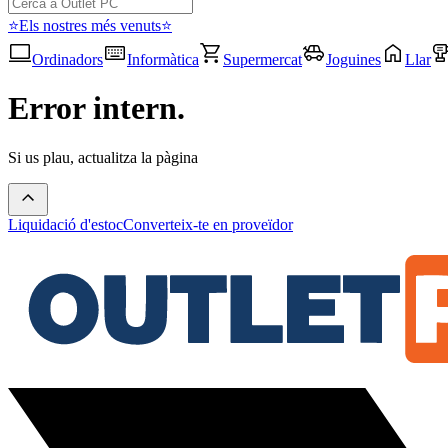
⭐Els nostres més venuts⭐
Ordinadors
Informàtica
Supermercat
Joguines
Llar
Error intern.
Si us plau, actualitza la pàgina
Liquidació d'estoc
Converteix-te en proveïdor