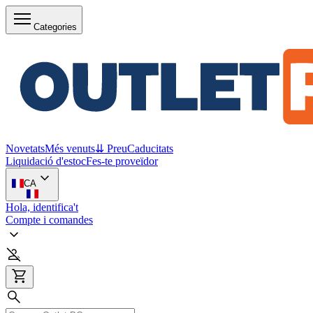
Categories
Novetats
Més venuts
⇊ Preu
Caducitats
Liquidació d'estoc
Fes-te proveïdor
CA
Hola, identifica't
Compte i comandes