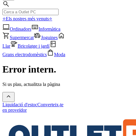
⭐Els nostres més venuts⭐
Ordinadors
Informàtica
Supermercat
Joguines
Llar
Bricolatge i jardí
Grans electrodomèstics
Moda
Error intern.
Si us plau, actualitza la pàgina
Liquidació d'estoc
Converteix-te
en proveïdor