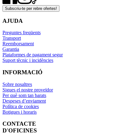
Subscriu-te per rebre ofertes!
AJUDA
Preguntes freqüents
Transport
Reemborsament
Garantia
Plataformes de pagament segur
Suport tècnic i incidències
INFORMACIÓ
Sobre nosaltres
Sigues el nostre proveïdor
Per què som tan barats
Despeses d’enviament
Política de cookies
Botigues i horaris
CONTACTE
D'OFICINES