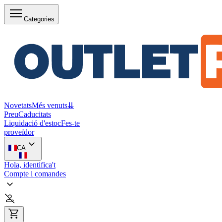
Categories
Novetats
Més venuts
⇊
Preu
Caducitats
Liquidació d'estoc
Fes-te
proveïdor
CA
Hola, identifica't
Compte i comandes