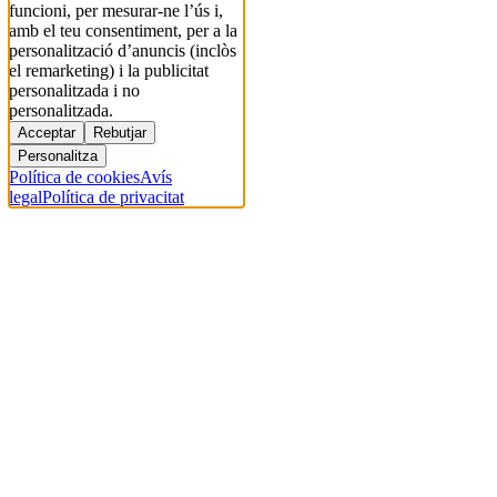
funcioni, per mesurar-ne l’ús i,
amb el teu consentiment, per a la
personalització d’anuncis (inclòs
el remarketing) i la publicitat
personalitzada i no
personalitzada.
Acceptar
Rebutjar
Personalitza
Política de cookies
Avís
legal
Política de privacitat