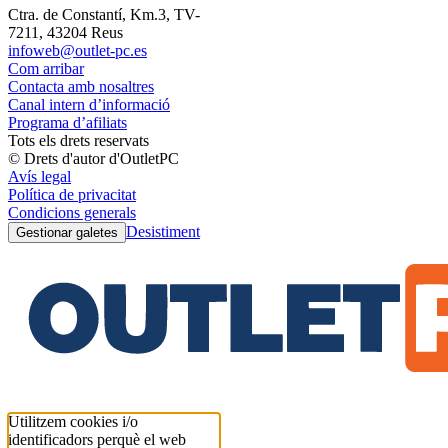
Ctra. de Constantí, Km.3, TV-
7211, 43204 Reus
infoweb@outlet-pc.es
Com arribar
Contacta amb nosaltres
Canal intern d’informació
Programa d’afiliats
Tots els drets reservats
© Drets d'autor d'OutletPC
Avís legal
Política de privacitat
Condicions generals
Desistiment
Gestionar galetes
Utilitzem cookies i/o
identificadors perquè el web