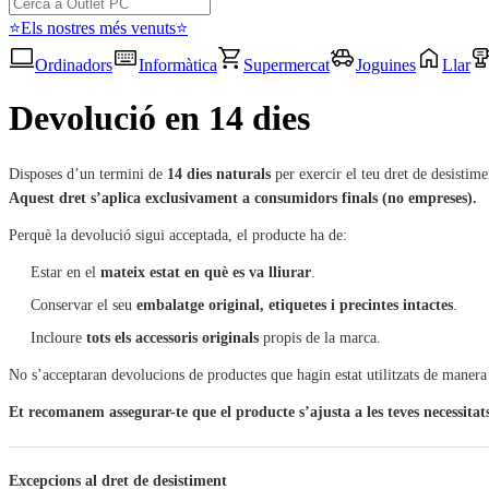
⭐Els nostres més venuts⭐
Ordinadors
Informàtica
Supermercat
Joguines
Llar
Devolució en 14 dies
Disposes d’un termini de
14 dies naturals
per exercir el teu dret de desistime
Aquest dret s’aplica exclusivament a consumidors finals (no empreses).
Perquè la devolució sigui acceptada, el producte ha de:
Estar en el
mateix estat en què es va lliurar
.
Conservar el seu
embalatge original, etiquetes i precintes intactes
.
Incloure
tots els accessoris originals
propis de la marca.
No s’acceptaran devolucions de productes que hagin estat utilitzats de manera 
Et recomanem assegurar-te que el producte s’ajusta a les teves necessitats
Excepcions al dret de desistiment