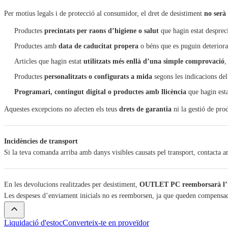
Per motius legals i de protecció al consumidor, el dret de desistiment
no serà
Productes
precintats per raons d’higiene o salut
que hagin estat despreci
Productes amb
data de caducitat propera
o béns que es puguin deteriora
Articles que hagin estat
utilitzats més enllà d’una simple comprovació
,
Productes
personalitzats o configurats a mida
segons les indicacions del 
Programari, contingut digital o productes amb llicència
que hagin esta
Aquestes excepcions no afecten els teus
drets de garantia
ni la gestió de pro
Incidències de transport
Si la teva comanda arriba amb danys visibles causats pel transport, contacta 
En les devolucions realitzades per desistiment,
OUTLET PC reemborsarà l’i
Les despeses d’enviament inicials no es reemborsen, ja que queden compensade
Liquidació d'estoc
Converteix-te en proveïdor