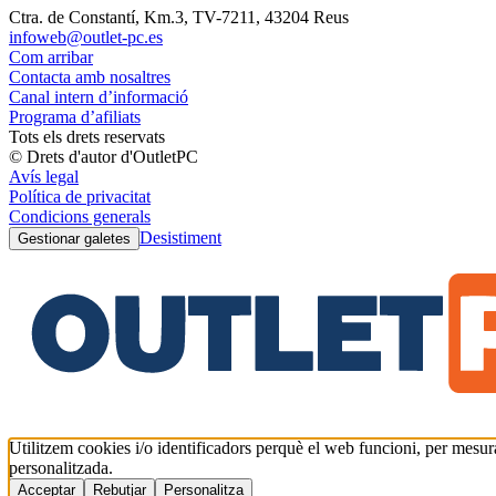
Ctra. de Constantí, Km.3, TV-7211, 43204 Reus
infoweb@outlet-pc.es
Com arribar
Contacta amb nosaltres
Canal intern d’informació
Programa d’afiliats
Tots els drets reservats
© Drets d'autor d'OutletPC
Avís legal
Política de privacitat
Condicions generals
Desistiment
Gestionar galetes
Utilitzem cookies i/o identificadors perquè el web funcioni, per mesurar
personalitzada.
Acceptar
Rebutjar
Personalitza