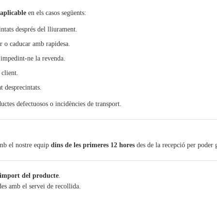
 aplicable
en els casos següents:
ntats després del lliurament.
r o caducar amb rapidesa.
 impedint-ne la revenda.
client.
t desprecintats.
ductes defectuosos o incidències de transport.
amb el nostre equip
dins de les primeres 12 hores
des de la recepció per poder 
mport del producte
.
s amb el servei de recollida.