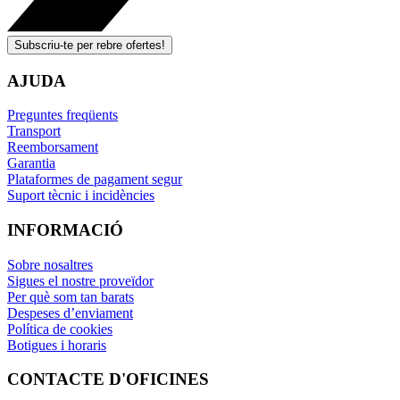
Subscriu-te per rebre ofertes!
AJUDA
Preguntes freqüents
Transport
Reemborsament
Garantia
Plataformes de pagament segur
Suport tècnic i incidències
INFORMACIÓ
Sobre nosaltres
Sigues el nostre proveïdor
Per què som tan barats
Despeses d’enviament
Política de cookies
Botigues i horaris
CONTACTE D'OFICINES