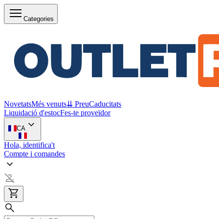
Categories
Novetats
Més venuts
⇊ Preu
Caducitats
Liquidació d'estoc
Fes-te proveïdor
CA
Hola, identifica't
Compte i comandes