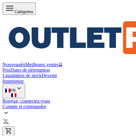
Catégories
Nouveautés
Meilleures ventes
⇊
Prix
Dates de péremption
Liquidation de stock
Devenir
fournisseur
FR
Bonjour, connectez-vous
Compte et commandes