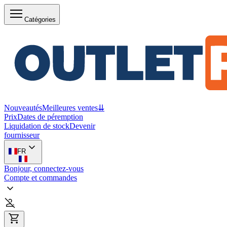
Catégories
Nouveautés
Meilleures ventes
⇊
Prix
Dates de péremption
Liquidation de stock
Devenir
fournisseur
FR
Bonjour, connectez-vous
Compte et commandes