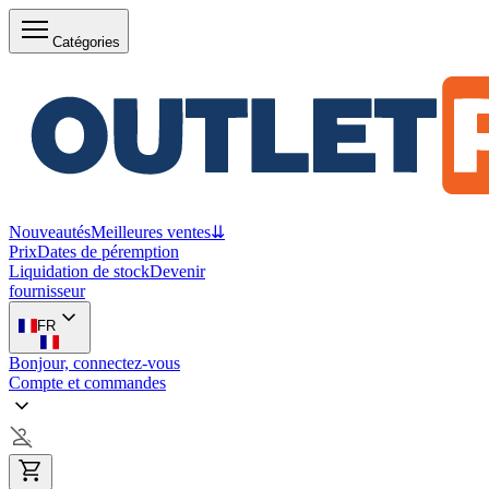
Catégories
Nouveautés
Meilleures ventes
⇊
Prix
Dates de péremption
Liquidation de stock
Devenir
fournisseur
FR
Bonjour, connectez-vous
Compte et commandes