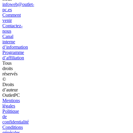
infoweb@outlet-
pc.es
Comment
venir
Contactez-
nous
Canal
interne
d’information
Programme
d’affiliation
Tous
droits
réservés
©
Droits
d’auteur
OutletPC
Mentions
légales
Politique
de
confidentialité
Conditions
générales