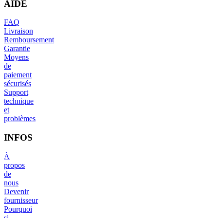
AIDE
FAQ
Livraison
Remboursement
Garantie
Moyens
de
paiement
sécurisés
Support
technique
et
problèmes
INFOS
À
propos
de
nous
Devenir
fournisseur
Pourquoi
si