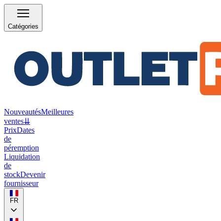
Catégories
Nouveautés
Meilleures
ventes
⇊
Prix
Dates
de
péremption
Liquidation
de
stock
Devenir
fournisseur
FR