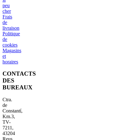
peu
cher
Frais
de
livraison
Politique
de
cookies
Magasins
et
horaires
CONTACTS
DES
BUREAUX
Ctra.
de
Constantí,
Km.3,
TV-
7211,
43204
Reus