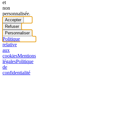
et
non
personnalisée.
Accepter
Refuser
Personnaliser
Politique
relative
aux
cookies
Mentions
légales
Politique
de
confidentialité