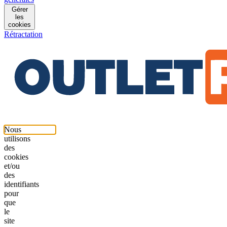
Gérer
les
cookies
Rétractation
Nous
utilisons
des
cookies
et/ou
des
identifiants
pour
que
le
site