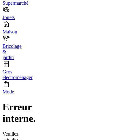
Supermarché
Jouets
Maison
Bricolage
&
jardin
Gros
électroménager
Mode
Erreur
interne.
Veuillez
actualiser