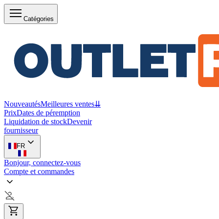
Catégories
Nouveautés
Meilleures ventes
⇊
Prix
Dates de péremption
Liquidation de stock
Devenir
fournisseur
FR
Bonjour, connectez-vous
Compte et commandes