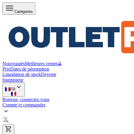
Catégories
Nouveautés
Meilleures ventes
⇊
Prix
Dates de péremption
Liquidation de stock
Devenir
fournisseur
FR
Bonjour, connectez-vous
Compte et commandes