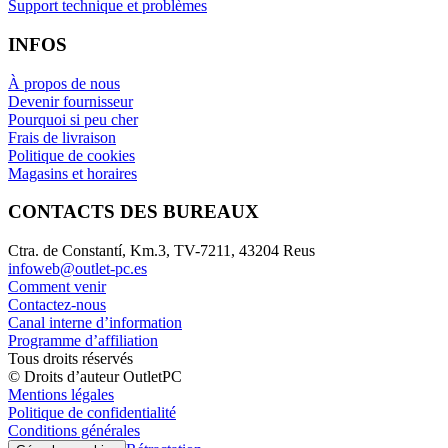
Support technique et problèmes
INFOS
À propos de nous
Devenir fournisseur
Pourquoi si peu cher
Frais de livraison
Politique de cookies
Magasins et horaires
CONTACTS DES BUREAUX
Ctra. de Constantí, Km.3, TV-7211, 43204 Reus
infoweb@outlet-pc.es
Comment venir
Contactez-nous
Canal interne d’information
Programme d’affiliation
Tous droits réservés
© Droits d’auteur OutletPC
Mentions légales
Politique de confidentialité
Conditions générales