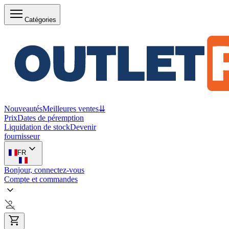
Catégories
Nouveautés
Meilleures ventes
⇊
Prix
Dates de péremption
Liquidation de stock
Devenir
fournisseur
FR
Bonjour, connectez-vous
Compte et commandes