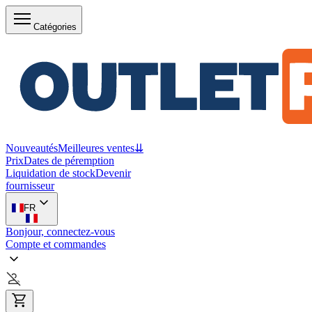
Catégories
Nouveautés
Meilleures ventes
⇊
Prix
Dates de péremption
Liquidation de stock
Devenir
fournisseur
FR
Bonjour, connectez-vous
Compte et commandes