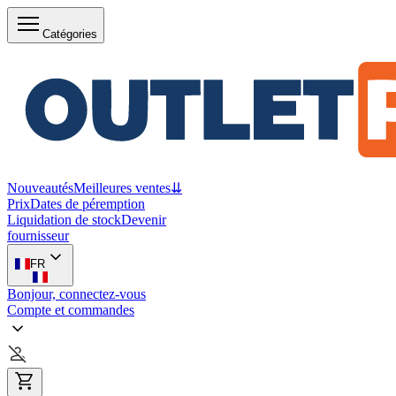
Catégories
Nouveautés
Meilleures ventes
⇊
Prix
Dates de péremption
Liquidation de stock
Devenir
fournisseur
FR
Bonjour, connectez-vous
Compte et commandes