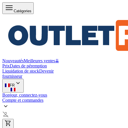
Catégories
Nouveautés
Meilleures ventes
⇊
Prix
Dates de péremption
Liquidation de stock
Devenir
fournisseur
FR
Bonjour, connectez-vous
Compte et commandes