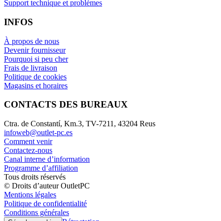
Support technique et problèmes
INFOS
À propos de nous
Devenir fournisseur
Pourquoi si peu cher
Frais de livraison
Politique de cookies
Magasins et horaires
CONTACTS DES BUREAUX
Ctra. de Constantí, Km.3, TV-7211, 43204 Reus
infoweb@outlet-pc.es
Comment venir
Contactez-nous
Canal interne d’information
Programme d’affiliation
Tous droits réservés
© Droits d’auteur OutletPC
Mentions légales
Politique de confidentialité
Conditions générales