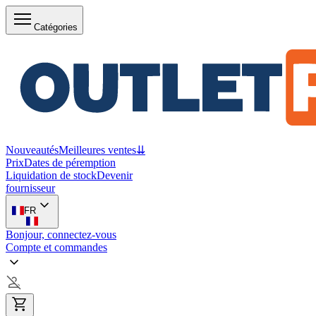
Catégories
Nouveautés
Meilleures ventes
⇊
Prix
Dates de péremption
Liquidation de stock
Devenir
fournisseur
FR
Bonjour, connectez-vous
Compte et commandes