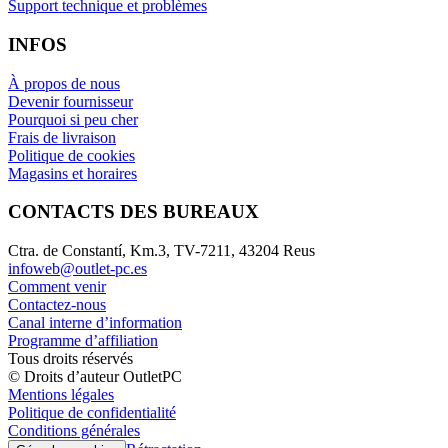
Support technique et problèmes
INFOS
À propos de nous
Devenir fournisseur
Pourquoi si peu cher
Frais de livraison
Politique de cookies
Magasins et horaires
CONTACTS DES BUREAUX
Ctra. de Constantí, Km.3, TV-7211, 43204 Reus
infoweb@outlet-pc.es
Comment venir
Contactez-nous
Canal interne d’information
Programme d’affiliation
Tous droits réservés
© Droits d’auteur OutletPC
Mentions légales
Politique de confidentialité
Conditions générales