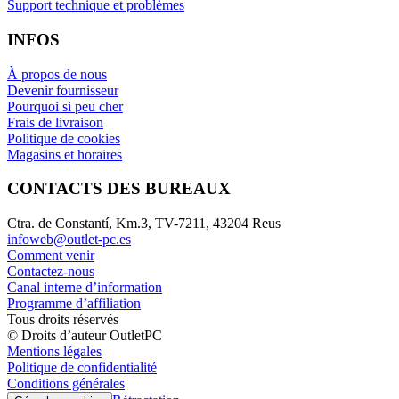
Support technique et problèmes
INFOS
À propos de nous
Devenir fournisseur
Pourquoi si peu cher
Frais de livraison
Politique de cookies
Magasins et horaires
CONTACTS DES BUREAUX
Ctra. de Constantí, Km.3, TV-7211, 43204 Reus
infoweb@outlet-pc.es
Comment venir
Contactez-nous
Canal interne d’information
Programme d’affiliation
Tous droits réservés
© Droits d’auteur OutletPC
Mentions légales
Politique de confidentialité
Conditions générales