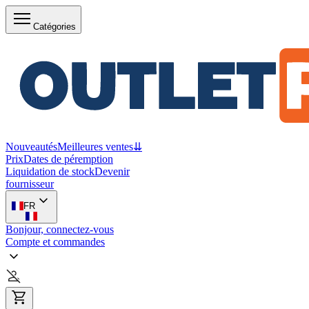
Catégories
Nouveautés
Meilleures ventes
⇊
Prix
Dates de péremption
Liquidation de stock
Devenir
fournisseur
FR
Bonjour, connectez-vous
Compte et commandes