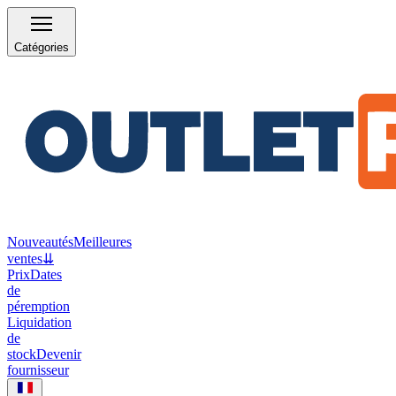
Catégories
Nouveautés
Meilleures
ventes
⇊
Prix
Dates
de
péremption
Liquidation
de
stock
Devenir
fournisseur