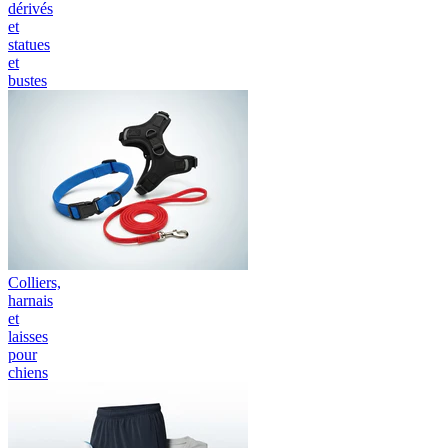
dérivés
et
statues
et
bustes
Colliers,
harnais
et
laisses
pour
chiens