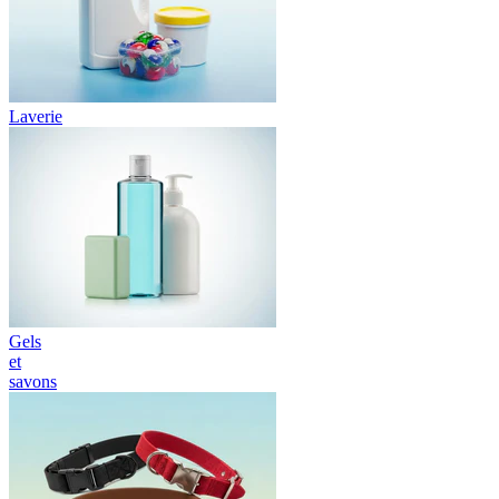
Laverie
Gels
et
savons