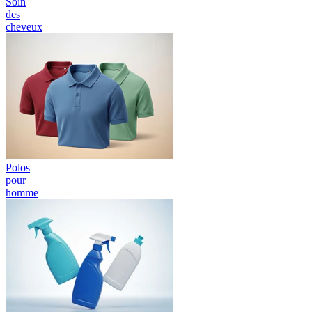
Soin
des
cheveux
Polos
pour
homme