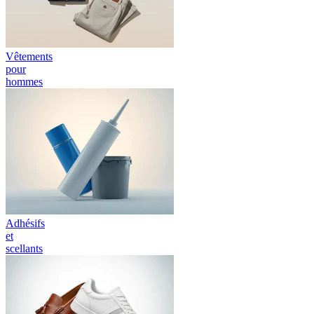
Vêtements
pour
hommes
Adhésifs
et
scellants