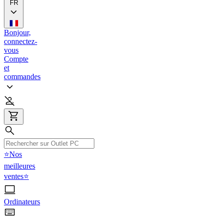
FR
Bonjour,
connectez-
vous
Compte
et
commandes
⭐Nos
meilleures
ventes⭐
Ordinateurs