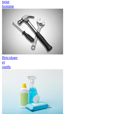
pour
homme
Bricolage
et
outils