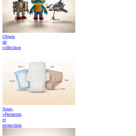
Objets
de
collection
Sous-
vêtements
et
protection