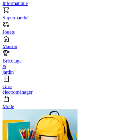
Informatique
Supermarché
Jouets
Maison
Bricolage
&
jardin
Gros
électroménager
Mode