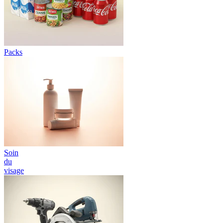
Packs
Soin
du
visage