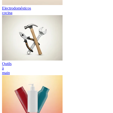
Electrodomésticos
cocina
Outils
à
main