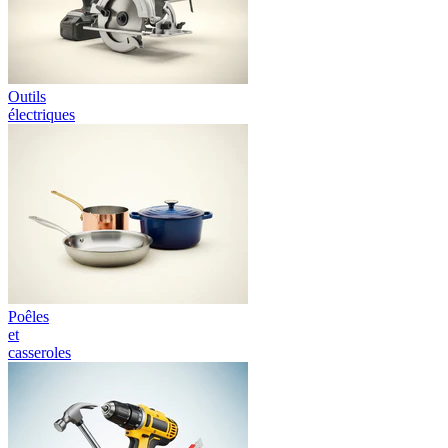
Outils
électriques
Poêles
et
casseroles