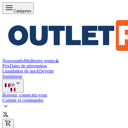
Catégories
Nouveautés
Meilleures ventes
⇊
Prix
Dates de péremption
Liquidation de stock
Devenir
fournisseur
FR
Bonjour, connectez-vous
Compte et commandes