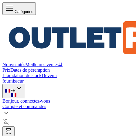
Catégories
Nouveautés
Meilleures ventes
⇊
Prix
Dates de péremption
Liquidation de stock
Devenir
fournisseur
FR
Bonjour, connectez-vous
Compte et commandes