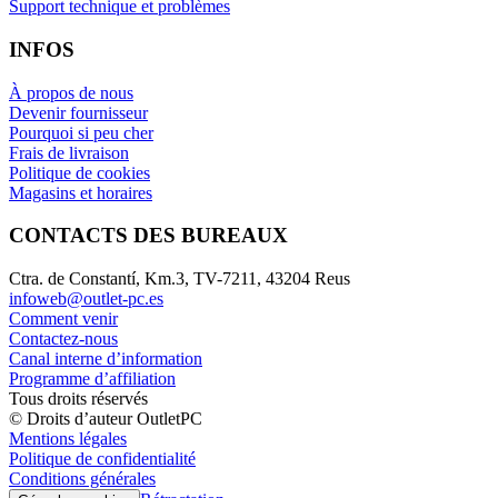
Support technique et problèmes
INFOS
À propos de nous
Devenir fournisseur
Pourquoi si peu cher
Frais de livraison
Politique de cookies
Magasins et horaires
CONTACTS DES BUREAUX
Ctra. de Constantí, Km.3, TV-7211, 43204 Reus
infoweb@outlet-pc.es
Comment venir
Contactez-nous
Canal interne d’information
Programme d’affiliation
Tous droits réservés
© Droits d’auteur OutletPC
Mentions légales
Politique de confidentialité
Conditions générales