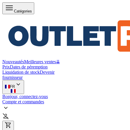
Catégories
Nouveautés
Meilleures ventes
⇊
Prix
Dates de péremption
Liquidation de stock
Devenir
fournisseur
FR
Bonjour, connectez-vous
Compte et commandes