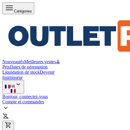
Catégories
Nouveautés
Meilleures ventes
⇊
Prix
Dates de péremption
Liquidation de stock
Devenir
fournisseur
FR
Bonjour, connectez-vous
Compte et commandes