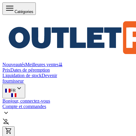
Catégories
Nouveautés
Meilleures ventes
⇊
Prix
Dates de péremption
Liquidation de stock
Devenir
fournisseur
FR
Bonjour, connectez-vous
Compte et commandes