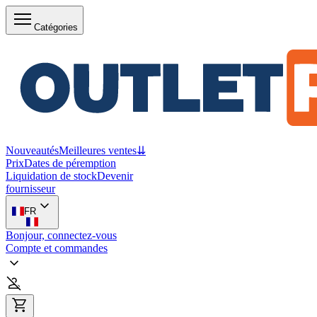
Catégories
Nouveautés
Meilleures ventes
⇊
Prix
Dates de péremption
Liquidation de stock
Devenir
fournisseur
FR
Bonjour, connectez-vous
Compte et commandes