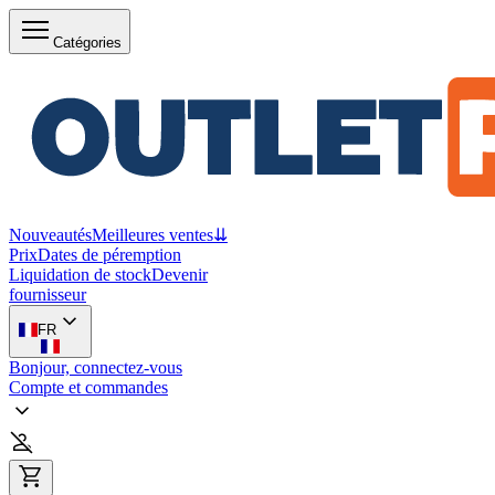
Catégories
Nouveautés
Meilleures ventes
⇊
Prix
Dates de péremption
Liquidation de stock
Devenir
fournisseur
FR
Bonjour, connectez-vous
Compte et commandes