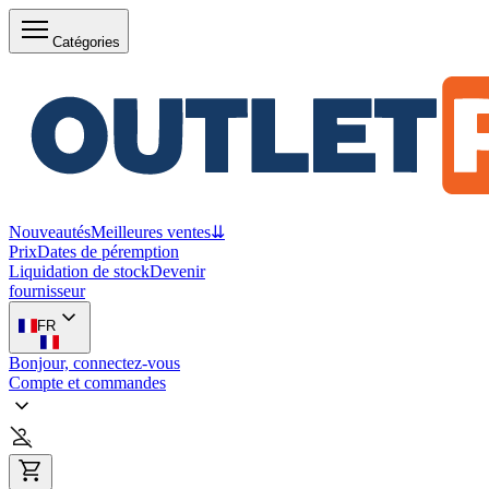
Catégories
Nouveautés
Meilleures ventes
⇊
Prix
Dates de péremption
Liquidation de stock
Devenir
fournisseur
FR
Bonjour, connectez-vous
Compte et commandes