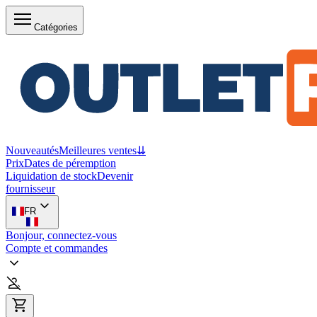
Catégories
Nouveautés
Meilleures ventes
⇊
Prix
Dates de péremption
Liquidation de stock
Devenir
fournisseur
FR
Bonjour, connectez-vous
Compte et commandes