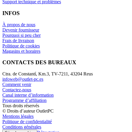
Support technique et problèmes
INFOS
À propos de nous
Devenir fournisseur
Pourquoi si peu cher
Frais de livraison
Politique de cookies
Magasins et horaires
CONTACTS DES BUREAUX
Ctra. de Constantí, Km.3, TV-7211, 43204 Reus
infoweb@outlet-pc.es
Comment venir
Contactez-nous
Canal interne d’information
Programme d’affiliation
Tous droits réservés
© Droits d’auteur OutletPC
Mentions légales
Politique de confidentialité
Conditions générales