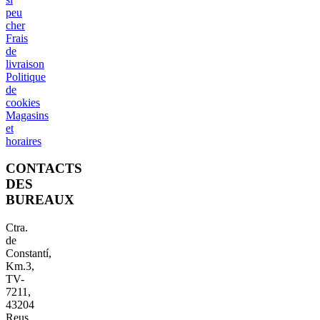
peu
cher
Frais
de
livraison
Politique
de
cookies
Magasins
et
horaires
CONTACTS
DES
BUREAUX
Ctra.
de
Constantí,
Km.3,
TV-
7211,
43204
Reus