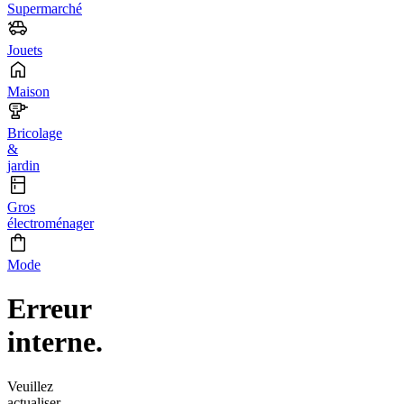
Supermarché
Jouets
Maison
Bricolage
&
jardin
Gros
électroménager
Mode
Erreur
interne.
Veuillez
actualiser