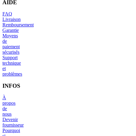
AIDE
FAQ
Livraison
Remboursement
Garantie
Moyens
de
paiement
sécurisés
Support
technique
et
problèmes
INFOS
À
propos
de
nous
Devenir
fournisseur
Pourquoi
si