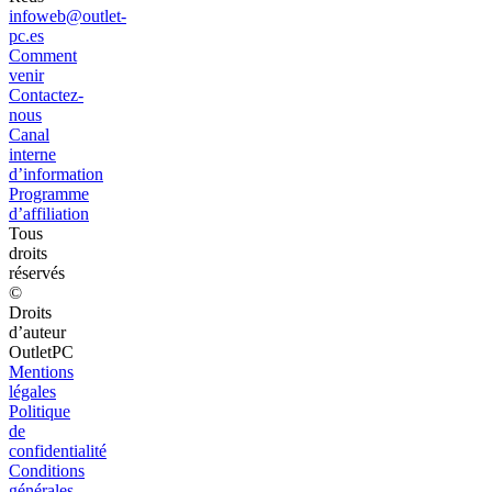
infoweb@outlet-
pc.es
Comment
venir
Contactez-
nous
Canal
interne
d’information
Programme
d’affiliation
Tous
droits
réservés
©
Droits
d’auteur
OutletPC
Mentions
légales
Politique
de
confidentialité
Conditions
générales