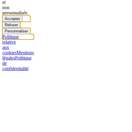
et
non
personnalisée.
Accepter
Refuser
Personnaliser
Politique
relative
aux
cookies
Mentions
légales
Politique
de
confidentialité