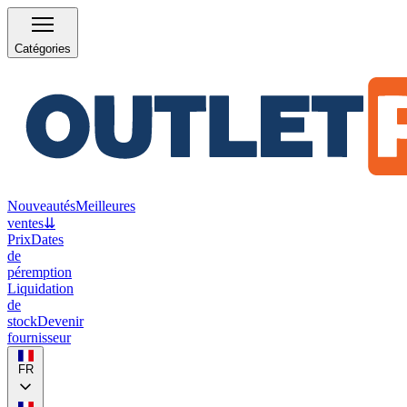
Catégories
Nouveautés
Meilleures
ventes
⇊
Prix
Dates
de
péremption
Liquidation
de
stock
Devenir
fournisseur
FR