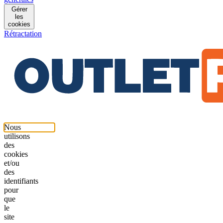
Gérer
les
cookies
Rétractation
Nous
utilisons
des
cookies
et/ou
des
identifiants
pour
que
le
site