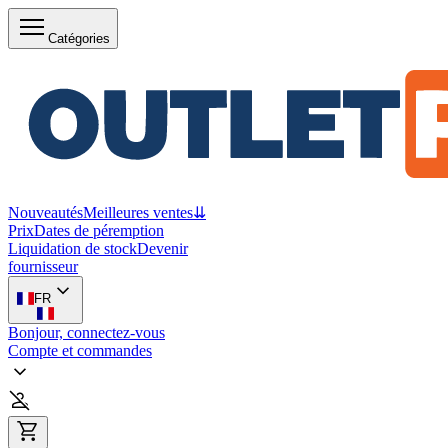
Catégories
Nouveautés
Meilleures ventes
⇊
Prix
Dates de péremption
Liquidation de stock
Devenir
fournisseur
FR
Bonjour, connectez-vous
Compte et commandes