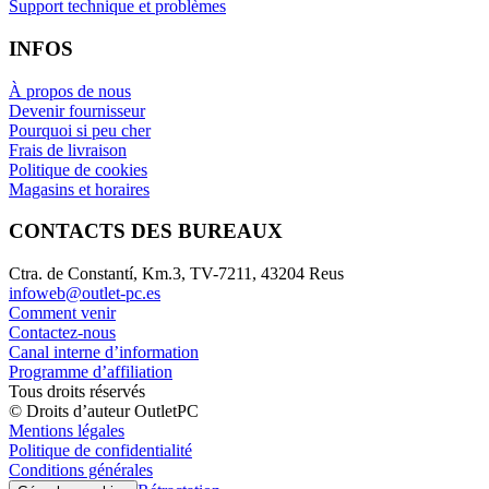
Support technique et problèmes
INFOS
À propos de nous
Devenir fournisseur
Pourquoi si peu cher
Frais de livraison
Politique de cookies
Magasins et horaires
CONTACTS DES BUREAUX
Ctra. de Constantí, Km.3, TV-7211, 43204 Reus
infoweb@outlet-pc.es
Comment venir
Contactez-nous
Canal interne d’information
Programme d’affiliation
Tous droits réservés
© Droits d’auteur OutletPC
Mentions légales
Politique de confidentialité
Conditions générales