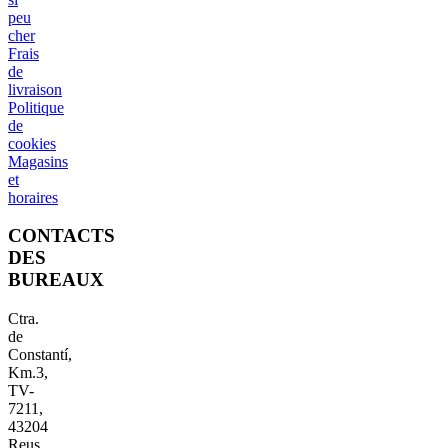
peu
cher
Frais
de
livraison
Politique
de
cookies
Magasins
et
horaires
CONTACTS
DES
BUREAUX
Ctra.
de
Constantí,
Km.3,
TV-
7211,
43204
Reus