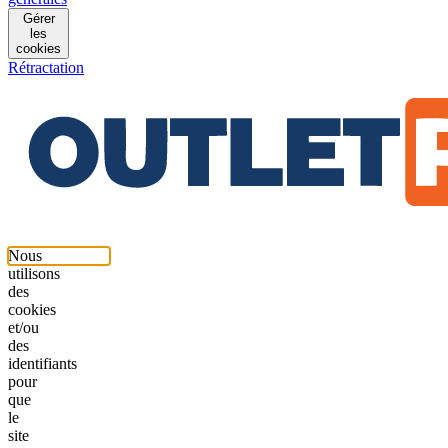
Gérer
les
cookies
Rétractation
Nous
utilisons
des
cookies
et/ou
des
identifiants
pour
que
le
site