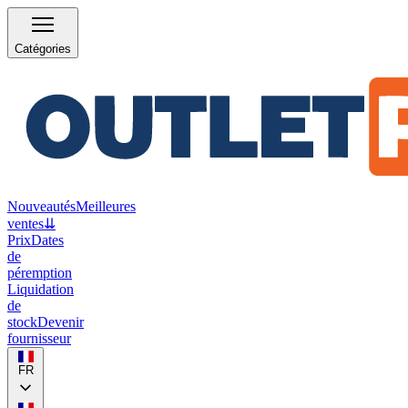
Catégories
Nouveautés
Meilleures
ventes
⇊
Prix
Dates
de
péremption
Liquidation
de
stock
Devenir
fournisseur
FR