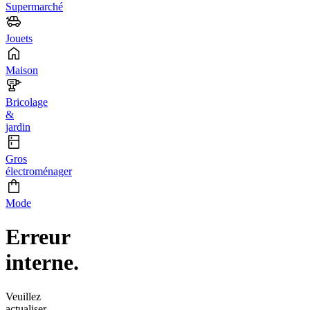
Supermarché
Jouets
Maison
Bricolage
&
jardin
Gros
électroménager
Mode
Erreur
interne.
Veuillez
actualiser