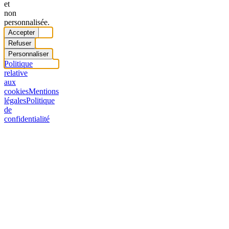
et
non
personnalisée.
Accepter
Refuser
Personnaliser
Politique
relative
aux
cookies
Mentions
légales
Politique
de
confidentialité