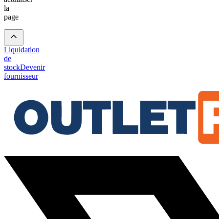
la
page
Liquidation
de
stock
Devenir
fournisseur