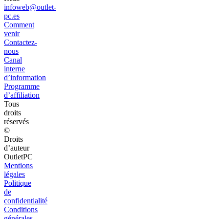
infoweb@outlet-
pc.es
Comment
venir
Contactez-
nous
Canal
interne
d’information
Programme
d’affiliation
Tous
droits
réservés
©
Droits
d’auteur
OutletPC
Mentions
légales
Politique
de
confidentialité
Conditions
générales