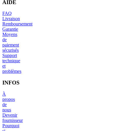
AIDE
FAQ
Livraison
Remboursement
Garantie
Moyens
de
paiement
sécurisés
Support
technique
et
problèmes
INFOS
À
propos
de
nous
Devenir
fournisseur
Pourquoi
si