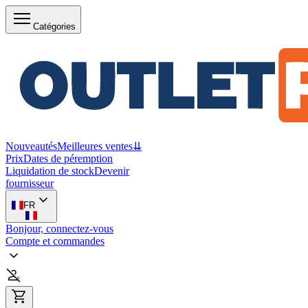
Catégories
Nouveautés
Meilleures ventes
⇊
Prix
Dates de péremption
Liquidation de stock
Devenir
fournisseur
FR
Bonjour, connectez-vous
Compte et commandes