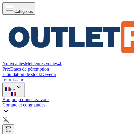
Catégories
Nouveautés
Meilleures ventes
⇊
Prix
Dates de péremption
Liquidation de stock
Devenir
fournisseur
FR
Bonjour, connectez-vous
Compte et commandes