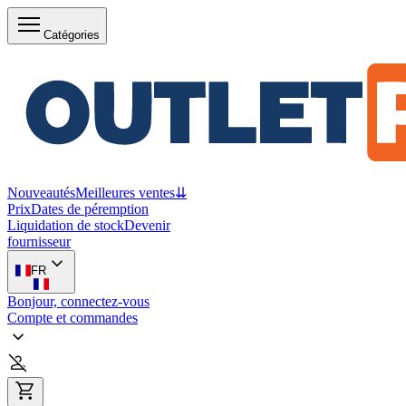
Catégories
Nouveautés
Meilleures ventes
⇊
Prix
Dates de péremption
Liquidation de stock
Devenir
fournisseur
FR
Bonjour, connectez-vous
Compte et commandes