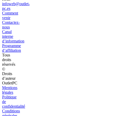
infoweb@outlet-
pc.es
Comment
venir
Contactez-
nous
Canal
interne
d’information
Programme
d’affiliation
Tous
droits
réservés
©
Droits
d’auteur
OutletPC
Mentions
légales
Politique
de
confidentialité
Conditions
générales