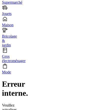
Supermarché
Jouets
Maison
Bricolage
&
jardin
Gros
électroménager
Mode
Erreur
interne.
Veuillez
actualiser