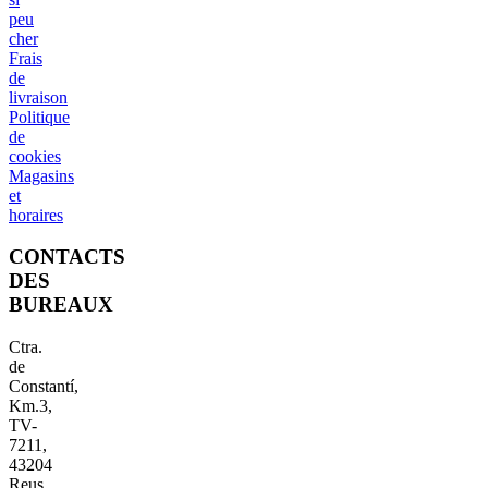
peu
cher
Frais
de
livraison
Politique
de
cookies
Magasins
et
horaires
CONTACTS
DES
BUREAUX
Ctra.
de
Constantí,
Km.3,
TV-
7211,
43204
Reus