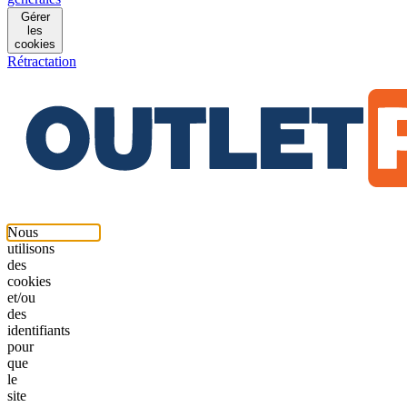
Gérer
les
cookies
Rétractation
Nous
utilisons
des
cookies
et/ou
des
identifiants
pour
que
le
site