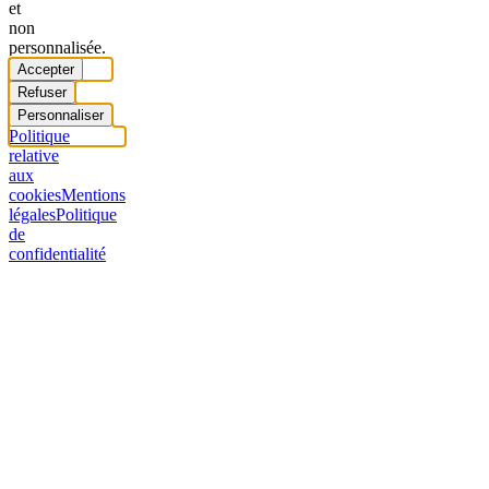
et
non
personnalisée.
Accepter
Refuser
Personnaliser
Politique
relative
aux
cookies
Mentions
légales
Politique
de
confidentialité