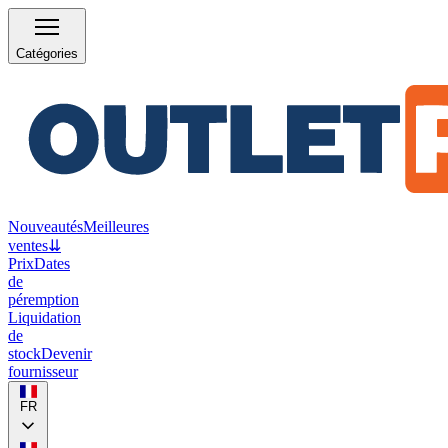
Catégories
Nouveautés
Meilleures
ventes
⇊
Prix
Dates
de
péremption
Liquidation
de
stock
Devenir
fournisseur
FR