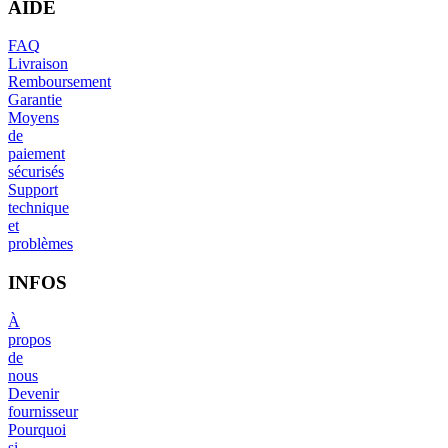
AIDE
FAQ
Livraison
Remboursement
Garantie
Moyens
de
paiement
sécurisés
Support
technique
et
problèmes
INFOS
À
propos
de
nous
Devenir
fournisseur
Pourquoi
si