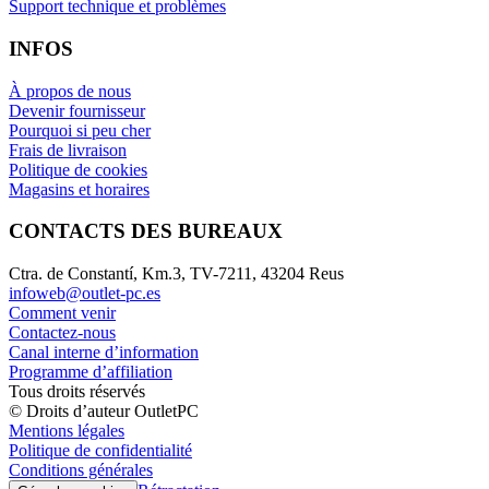
Support technique et problèmes
INFOS
À propos de nous
Devenir fournisseur
Pourquoi si peu cher
Frais de livraison
Politique de cookies
Magasins et horaires
CONTACTS DES BUREAUX
Ctra. de Constantí, Km.3, TV-7211, 43204 Reus
infoweb@outlet-pc.es
Comment venir
Contactez-nous
Canal interne d’information
Programme d’affiliation
Tous droits réservés
© Droits d’auteur OutletPC
Mentions légales
Politique de confidentialité
Conditions générales