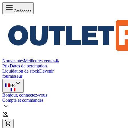
Catégories
Nouveautés
Meilleures ventes
⇊
Prix
Dates de péremption
Liquidation de stock
Devenir
fournisseur
FR
Bonjour, connectez-vous
Compte et commandes