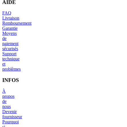
AIDE
FAQ
Livraison
Remboursement
Garantie
Moyens
de
paiement
sécurisés
Support
technique
et
problèmes
INFOS
À
propos
de
nous
Devenir
fournisseur
Pourquoi
si