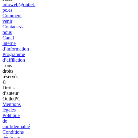
infoweb@outlet-
pc.es
Comment
venir
Contactez-
nous
Canal
interne
d’information
Programme
d’affiliation
Tous
droits
réservés
©
Droits
d’auteur
OutletPC
Mentions
légales
Politique
de
confidentialité
Conditions
générales