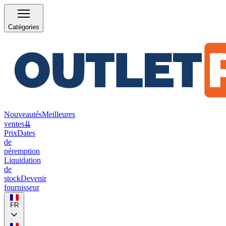
Catégories
Nouveautés
Meilleures
ventes
⇊
Prix
Dates
de
péremption
Liquidation
de
stock
Devenir
fournisseur
FR