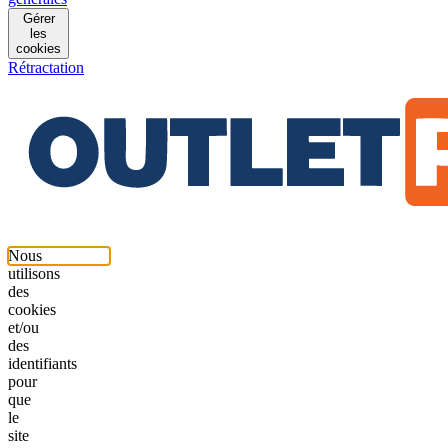
Gérer
les
cookies
Rétractation
Nous
utilisons
des
cookies
et/ou
des
identifiants
pour
que
le
site