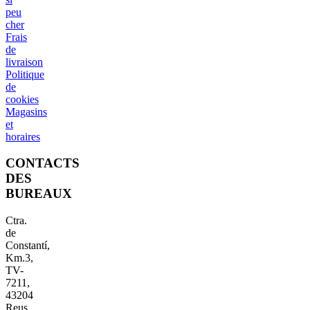
peu
cher
Frais
de
livraison
Politique
de
cookies
Magasins
et
horaires
CONTACTS
DES
BUREAUX
Ctra.
de
Constantí,
Km.3,
TV-
7211,
43204
Reus