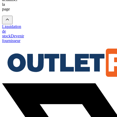
la
page
Liquidation
de
stock
Devenir
fournisseur