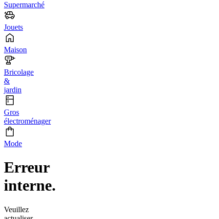
Supermarché
Jouets
Maison
Bricolage
&
jardin
Gros
électroménager
Mode
Erreur
interne.
Veuillez
actualiser