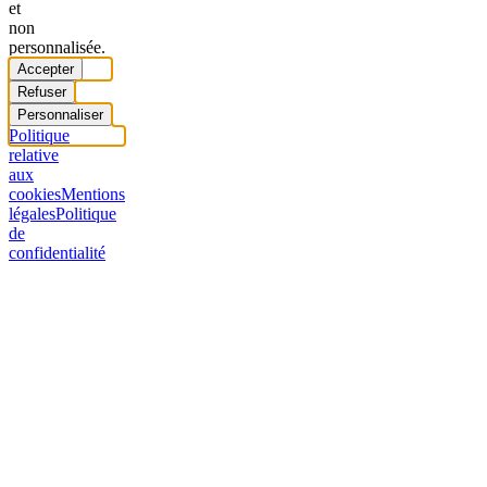
et
non
personnalisée.
Accepter
Refuser
Personnaliser
Politique
relative
aux
cookies
Mentions
légales
Politique
de
confidentialité