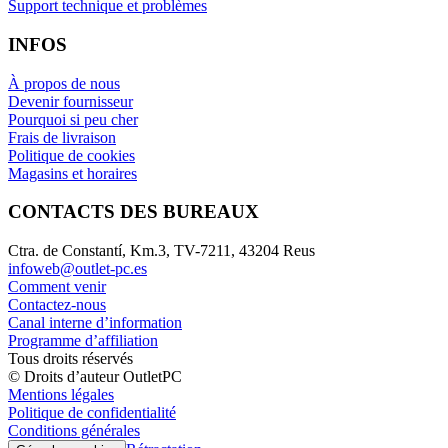
Support technique et problèmes
INFOS
À propos de nous
Devenir fournisseur
Pourquoi si peu cher
Frais de livraison
Politique de cookies
Magasins et horaires
CONTACTS DES BUREAUX
Ctra. de Constantí, Km.3, TV-7211, 43204 Reus
infoweb@outlet-pc.es
Comment venir
Contactez-nous
Canal interne d’information
Programme d’affiliation
Tous droits réservés
© Droits d’auteur OutletPC
Mentions légales
Politique de confidentialité
Conditions générales